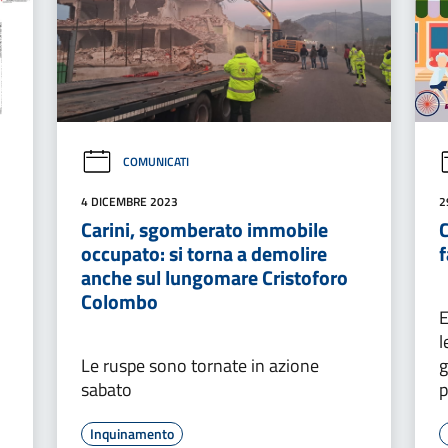
COMUNICATI
4 DICEMBRE 2023
2
Carini, sgomberato immobile
C
occupato: si torna a demolire
f
anche sul lungomare Cristoforo
Colombo
E
l
Le ruspe sono tornate in azione
g
sabato
p
Inquinamento