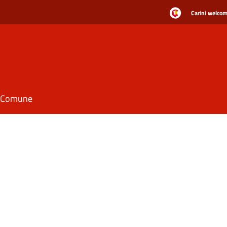
Carini welcome
il Comune