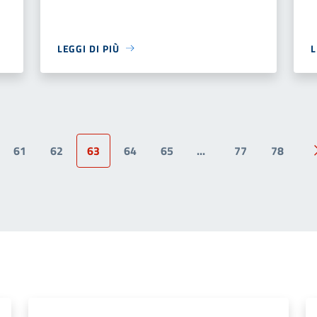
LEGGI DI PIÙ
L
61
62
63
64
65
...
77
78
ina precedente