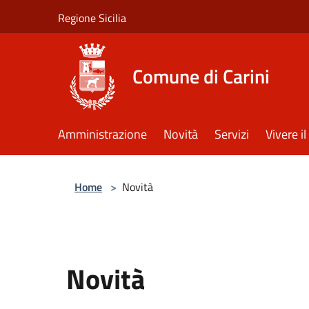
Salta al contenuto principale
Regione Sicilia
Comune di Carini
Amministrazione
Novità
Servizi
Vivere 
Home
>
Novità
Novità