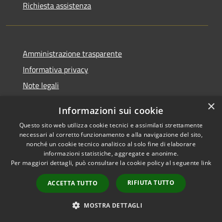
Richiesta assistenza
Amministrazione trasparente
Informativa privacy
Note legali
Dichiarazione di accessibilità
×
Informazioni sui cookie
Privacy e protezione dei dati
Questo sito web utilizza cookie tecnici e assimilati strettamente
necessari al corretto funzionamento e alla navigazione del sito,
nonché un cookie tecnico analitico al solo fine di elaborare
informazioni statistiche, aggregate e anonime.
Per maggiori dettagli, può consultare la cookie policy al seguente
link
RSS
Copyright © 2026 • Comune di
Accessibilità
Carini • Powered by
RIFIUTA TUTTO
ACCETTA TUTTO
Privacy
Municipium
Accesso
•
Cookie
redazione
MOSTRA DETTAGLI
Mappa del sito