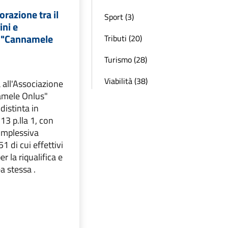
orazione tra il
Sport (3)
ini e
e "Cannamele
Tributi (20)
Turismo (28)
Viabilità (38)
 all'Associazione
amele Onlus"
distinta in
 13 p.lla 1, con
omplessiva
1 di cui effettivi
r la riqualifica e
ea stessa .