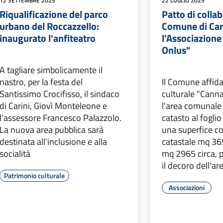
12 SETTEMBRE 2025
22 LUGLIO 2025
Riqualificazione del parco
Patto di collab
urbano del Roccazzello:
Comune di Car
inaugurato l’anfiteatro
l'Associazion
Onlus"
A tagliare simbolicamente il
nastro, per la festa del
Il Comune affida
Santissimo Crocifisso, il sindaco
culturale "Cann
di Carini, Giovì Monteleone e
l'area comunale 
l’assessore Francesco Palazzolo.
catasto al foglio
La nuova area pubblica sarà
una superfice c
destinata all’inclusione e alla
catastale mq 365
socialità
mq 2965 circa, pe
il decoro dell'ar
Patrimonio culturale
Associazioni