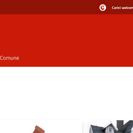
Carini welcome
il Comune