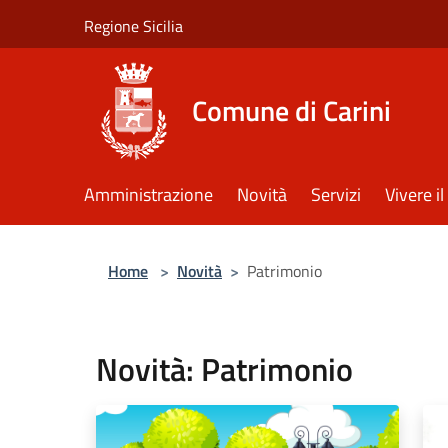
Salta al contenuto principale
Regione Sicilia
Comune di Carini
Amministrazione
Novità
Servizi
Vivere 
Home
>
Novità
>
Patrimonio
Novità: Patrimonio