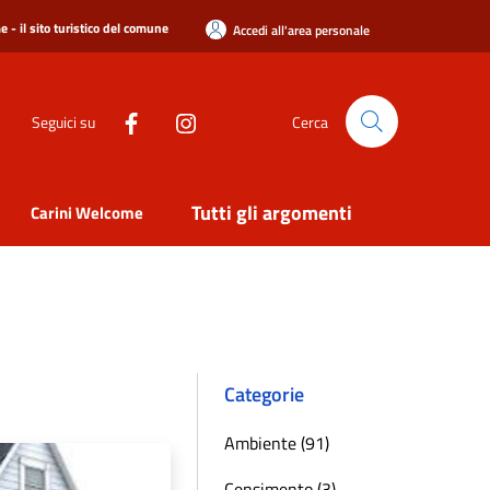
 - il sito turistico del comune
Accedi all'area personale
Seguici su
Cerca
Tutti gli argomenti
Carini Welcome
Categorie
Ambiente (91)
Censimento (3)