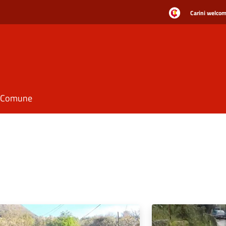
Carini welcome
il Comune