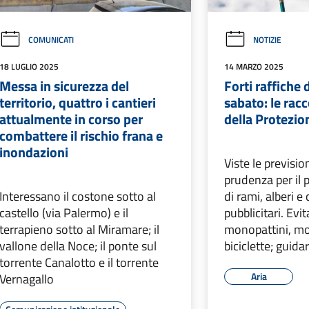
COMUNICATI
NOTIZIE
18 LUGLIO 2025
14 MARZO 2025
Messa in sicurezza del
Forti raffiche 
territorio, quattro i cantieri
sabato: le ra
attualmente in corso per
della Protezion
combattere il rischio frana e
inondazioni
Viste le prevision
prudenza per il 
Interessano il costone sotto al
di rami, alberi e 
castello (via Palermo) e il
pubblicitari. Evi
terrapieno sotto al Miramare; il
monopattini, mot
vallone della Noce; il ponte sul
biciclette; guid
torrente Canalotto e il torrente
Aria
Vernagallo