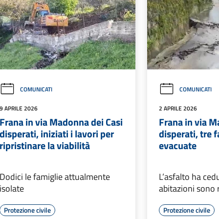
COMUNICATI
COMUNICATI
9 APRILE 2026
2 APRILE 2026
Frana in via Madonna dei Casi
Frana in via M
disperati, iniziati i lavori per
disperati, tre 
ripristinare la viabilità
evacuate
Dodici le famiglie attualmente
L’asfalto ha ced
isolate
abitazioni sono 
Protezione civile
Protezione civile