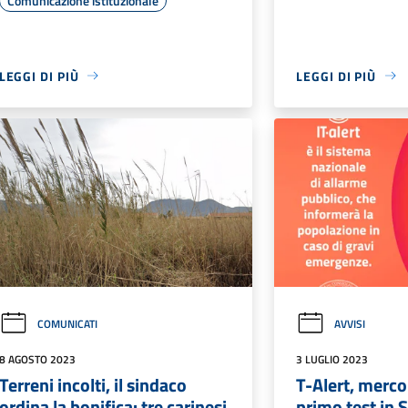
Comunicazione istituzionale
LEGGI DI PIÙ
LEGGI DI PIÙ
COMUNICATI
AVVISI
8 AGOSTO 2023
3 LUGLIO 2023
Terreni incolti, il sindaco
T-Alert, mercol
ordina la bonifica: tre carinesi
primo test in S