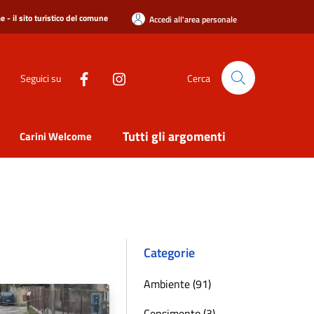
 - il sito turistico del comune
Accedi all'area personale
Seguici su
Cerca
Tutti gli argomenti
Carini Welcome
Categorie
Ambiente (91)
Censimento (3)