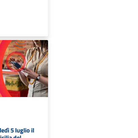
edì 5 luglio il
icilia del