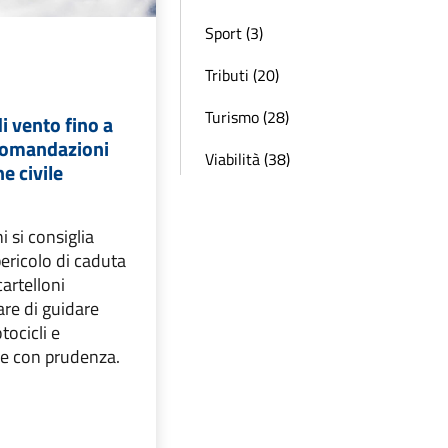
Sport (3)
Tributi (20)
Turismo (28)
di vento fino a
ccomandazioni
Viabilità (38)
e civile
i si consiglia
pericolo di caduta
cartelloni
tare di guidare
ocicli e
are con prudenza.