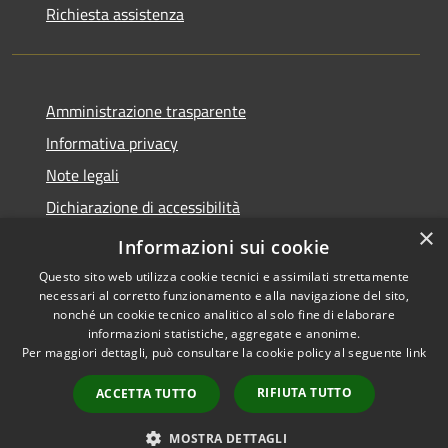
Richiesta assistenza
Amministrazione trasparente
Informativa privacy
Note legali
Dichiarazione di accessibilità
×
Privacy e protezione dei dati
Informazioni sui cookie
Questo sito web utilizza cookie tecnici e assimilati strettamente
necessari al corretto funzionamento e alla navigazione del sito,
nonché un cookie tecnico analitico al solo fine di elaborare
informazioni statistiche, aggregate e anonime.
RSS
Copyright © 2026 • Comune di
Per maggiori dettagli, può consultare la cookie policy al seguente
link
Accessibilità
Carini • Powered by
Privacy
Municipium
Accesso
•
RIFIUTA TUTTO
ACCETTA TUTTO
Cookie
redazione
Mappa del sito
MOSTRA DETTAGLI