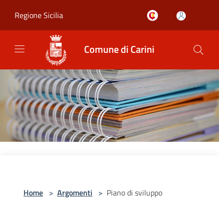
Salta al contenuto principale
Regione Sicilia
Comune di Carini
Home
>
Argomenti
>
Piano di sviluppo