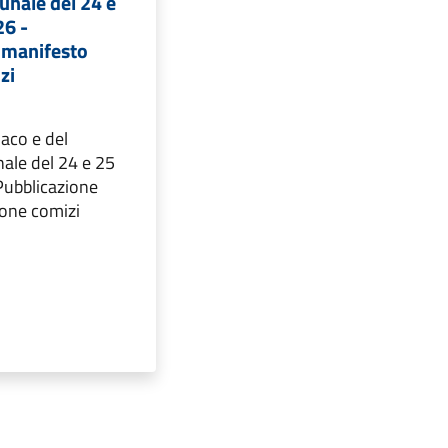
unale del 24 e
6 -
 manifesto
zi
daco e del
ale del 24 e 25
Pubblicazione
ione comizi