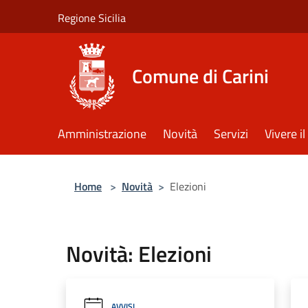
Salta al contenuto principale
Regione Sicilia
Comune di Carini
Amministrazione
Novità
Servizi
Vivere 
Home
>
Novità
>
Elezioni
Novità: Elezioni
AVVISI