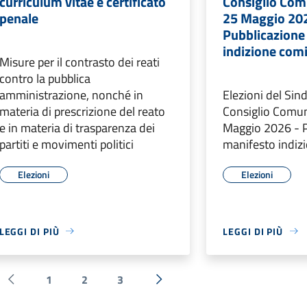
curriculum vitae e certificato
Consiglio Com
penale
25 Maggio 202
Pubblicazione
indizione comi
Misure per il contrasto dei reati
contro la pubblica
amministrazione, nonché in
Elezioni del Sin
materia di prescrizione del reato
Consiglio Comun
e in materia di trasparenza dei
Maggio 2026 - 
partiti e movimenti politici
manifesto indiz
Elezioni
Elezioni
LEGGI DI PIÙ
LEGGI DI PIÙ
1
2
3
Pagina precedente
Successiva »