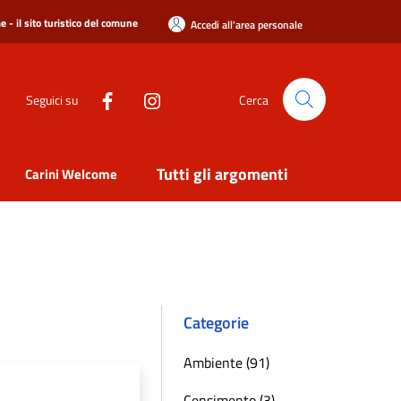
 - il sito turistico del comune
Accedi all'area personale
Seguici su
Cerca
Tutti gli argomenti
Carini Welcome
Categorie
Ambiente (91)
Censimento (3)