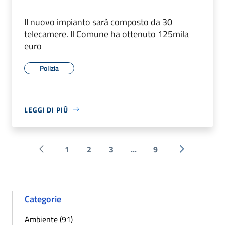
II nuovo impianto sarà composto da 30
telecamere. Il Comune ha ottenuto 125mila
euro
Polizia
LEGGI DI PIÙ
1
2
3
...
9
Pagina precedente
Successiva 
Categorie
Ambiente (91)