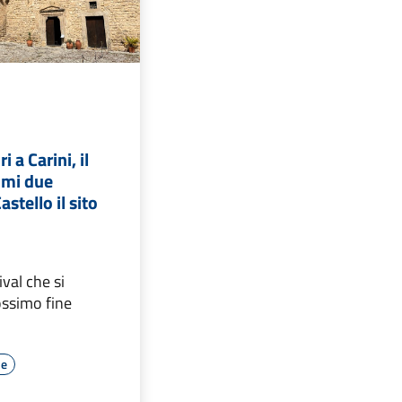
i a Carini, il
rimi due
astello il sito
ival che si
ossimo fine
le