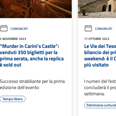
COMUNICATI
COMUNICATI
2 NOVEMBRE 2023
17 OTTOBRE 2023
“Murder in Carini's Castle”:
Le Vie dei Tesor
venduti 350 biglietti per la
bilancio dei p
prima serata, anche la replica
weekend: è il C
è sold out
più visitato
Successo strabiliante per la prima
I numeri del fest
edizione dell'evento
concluderà il pr
settimana.
Tempo libero
Patrimonio cultura