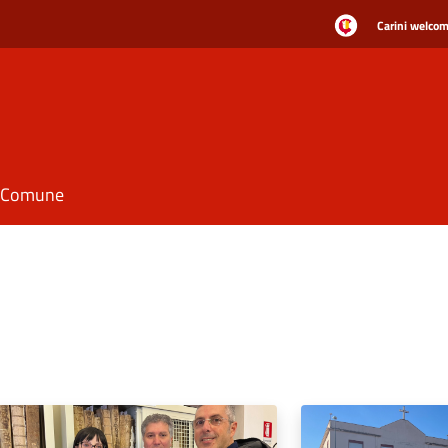
Carini welcome
il Comune