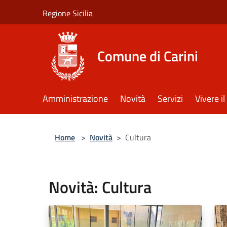
Salta al contenuto principale
Regione Sicilia
Comune di Carini
Amministrazione
Novità
Servizi
Vivere 
Home
>
Novità
>
Cultura
Novità: Cultura