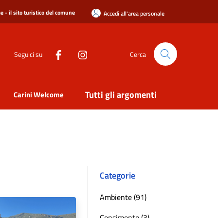
 - il sito turistico del comune
Accedi all'area personale
Seguici su
Cerca
Tutti gli argomenti
Carini Welcome
Categorie
Ambiente (91)
Censimento (3)