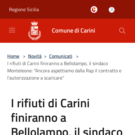
Salta al contenuto principale
Regione Sicilia
Comune di Carini
Home
>
Novità
>
Comunicati
>
I rifiuti di Carini finiranno a Bellolampo, il sindaco
Monteleone: "Ancora aspettiamo dalla Rap il contratto e
l'autorizzazione a scaricare"
I rifiuti di Carini
finiranno a
Bellolampo, il sindaco