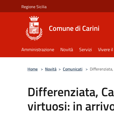
Salta al contenuto principale
Regione Sicilia
Comune di Carini
Amministrazione
Novità
Servizi
Vivere 
Home
>
Novità
>
Comunicati
>
Differenziata,
Differenziata, Ca
virtuosi: in arriv