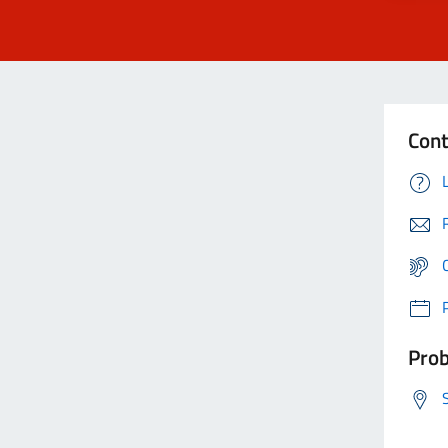
Cont
Prob