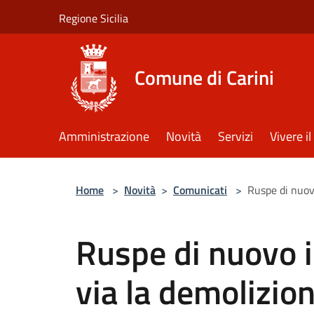
Salta al contenuto principale
Regione Sicilia
Comune di Carini
Amministrazione
Novità
Servizi
Vivere 
Home
>
Novità
>
Comunicati
>
Ruspe di nuovo
Ruspe di nuovo in
via la demolizion