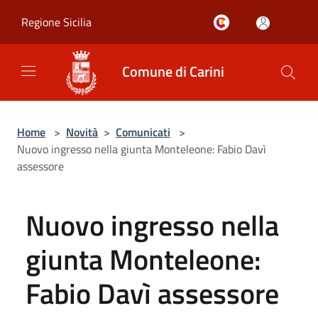
Salta al contenuto principale
Regione Sicilia
Comune di Carini
Home
>
Novità
>
Comunicati
>
Nuovo ingresso nella giunta Monteleone: Fabio Davì
assessore
Nuovo ingresso nella
giunta Monteleone:
Fabio Davì assessore