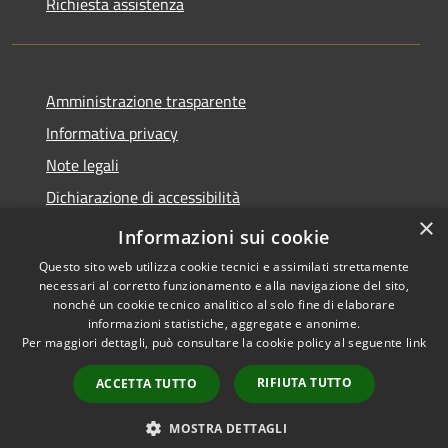
Richiesta assistenza
Amministrazione trasparente
Informativa privacy
Note legali
Dichiarazione di accessibilità
×
Privacy e protezione dei dati
Informazioni sui cookie
Questo sito web utilizza cookie tecnici e assimilati strettamente
necessari al corretto funzionamento e alla navigazione del sito,
nonché un cookie tecnico analitico al solo fine di elaborare
informazioni statistiche, aggregate e anonime.
RSS
Copyright © 2026 • Comune di
Per maggiori dettagli, può consultare la cookie policy al seguente
link
Accessibilità
Carini • Powered by
Privacy
Municipium
Accesso
•
RIFIUTA TUTTO
ACCETTA TUTTO
Cookie
redazione
Mappa del sito
MOSTRA DETTAGLI