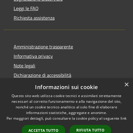
Leggi le FAQ
Richiesta assistenza
Amministrazione trasparente
Informativa privacy
Note legali
Dichiarazione di accessibilità
×
Privacy e protezione dei dati
Informazioni sui cookie
Questo sito web utilizza cookie tecnici e assimilati strettamente
necessari al corretto funzionamento e alla navigazione del sito,
nonché un cookie tecnico analitico al solo fine di elaborare
informazioni statistiche, aggregate e anonime.
RSS
Copyright © 2026 • Comune di
Per maggiori dettagli, può consultare la cookie policy al seguente
link
Accessibilità
Carini • Powered by
Privacy
Municipium
Accesso
•
RIFIUTA TUTTO
ACCETTA TUTTO