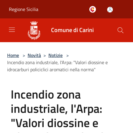
Salta al contenuto principale
Regione Sicilia
Comune di Carini
Home
>
Novità
>
Notizie
>
Incendio zona industriale, l'Arpa: "Valori diossine e
idrocarburi policiclici aromatici nella norma"
Incendio zona
industriale, l'Arpa:
"Valori diossine e