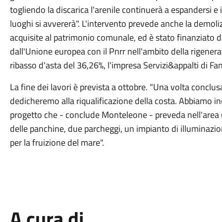
togliendo la discarica l'arenile continuerà a espandersi e il
luoghi si avvererà". L'intervento prevede anche la demoliz
acquisite al patrimonio comunale, ed è stato finanziato da
dall'Unione europea con il Pnrr nell'ambito della rigener
ribasso d'asta del 36,26%, l'impresa Servizi&appalti di F
La fine dei lavori è prevista a ottobre. "Una volta conclusa
dedicheremo alla riqualificazione della costa. Abbiamo in
progetto che - conclude Monteleone - preveda nell'area u
delle panchine, due parcheggi, un impianto di illuminazio
per la fruizione del mare".
A cura di