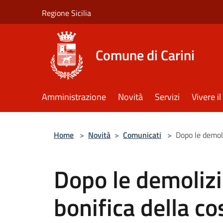
Salta al contenuto principale
Regione Sicilia
Comune di Carini
Amministrazione
Novità
Servizi
Vivere 
Home
>
Novità
>
Comunicati
>
Dopo le demoliz
Dopo le demolizio
bonifica della co