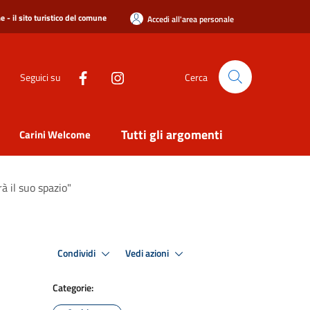
 - il sito turistico del comune
Accedi all'area personale
Seguici su
Cerca
Tutti gli argomenti
Carini Welcome
rà il suo spazio"
Condividi
Vedi azioni
Categorie: