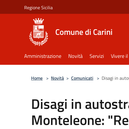
Salta al contenuto principale
Regione Sicilia
Comune di Carini
Amministrazione
Novità
Servizi
Vivere 
Home
>
Novità
>
Comunicati
>
Disagi in aut
Disagi in autostr
Monteleone: "Re