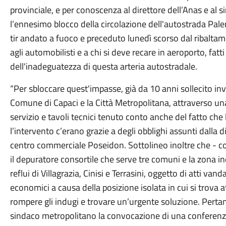
provinciale, e per conoscenza al direttore dell’Anas e al 
l’ennesimo blocco della circolazione dell'autostrada Pale
tir andato a fuoco e preceduto lunedì scorso dal ribaltam
agli automobilisti e a chi si deve recare in aeroporto, fa
dell'inadeguatezza di questa arteria autostradale.
“Per sbloccare quest'impasse, già da 10 anni sollecito in
Comune di Capaci e la Città Metropolitana, attraverso u
servizio e tavoli tecnici tenuto conto anche del fatto che 
l’intervento c’erano grazie a degli obblighi assunti dalla d
centro commerciale Poseidon. Sottolineo inoltre che - c
il depuratore consortile che serve tre comuni e la zona in
reflui di Villagrazia, Cinisi e Terrasini, oggetto di atti vand
economici a causa della posizione isolata in cui si trov
rompere gli indugi e trovare un’urgente soluzione. Pertant
sindaco metropolitano la convocazione di una conferenza 