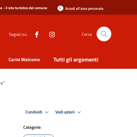
 - il sito turistico del comune
Accedi all'area personale
Seguici su
Cerca
Tutti gli argomenti
Carini Welcome
re"
Condividi
Vedi azioni
Categorie: