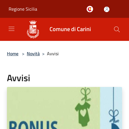
Salta al contenuto principale
Regione Sicilia
Comune di Carini
Home
>
Novità
>
Avvisi
Avvisi