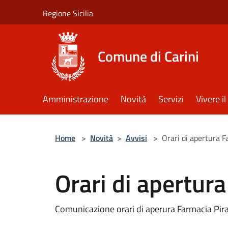
Salta al contenuto principale
Regione Sicilia
Comune di Carini
Amministrazione
Novità
Servizi
Vivere 
Home
>
Novità
>
Avvisi
>
Orari di apertura F
Orari di apertur
Comunicazione orari di aperura Farmacia Pi