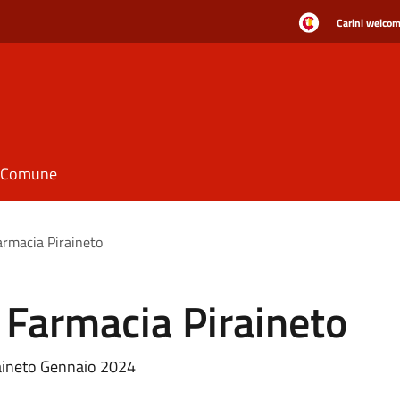
Carini welcome
il Comune
armacia Piraineto
a Farmacia Piraineto
raineto Gennaio 2024