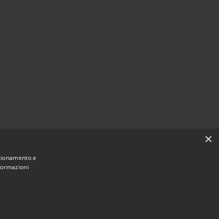
×
nzionamento e
nformazioni