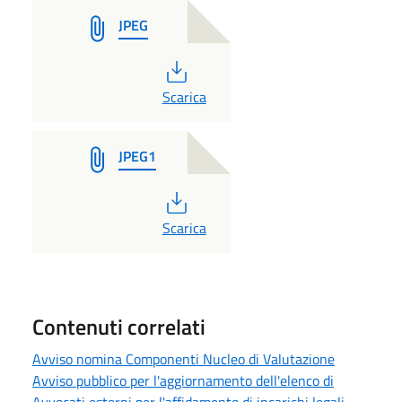
JPEG
PDF
Scarica
JPEG1
PDF
Scarica
Contenuti correlati
Avviso nomina Componenti Nucleo di Valutazione
Avviso pubblico per l'aggiornamento dell'elenco di