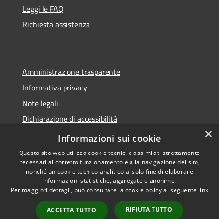
Leggi le FAQ
Richiesta assistenza
Amministrazione trasparente
Informativa privacy
Note legali
Dichiarazione di accessibilità
×
Privacy e protezione dei dati
Informazioni sui cookie
Questo sito web utilizza cookie tecnici e assimilati strettamente
necessari al corretto funzionamento e alla navigazione del sito,
nonché un cookie tecnico analitico al solo fine di elaborare
informazioni statistiche, aggregate e anonime.
RSS
Copyright © 2026 • Comune di
Per maggiori dettagli, può consultare la cookie policy al seguente
link
Accessibilità
Carini • Powered by
Privacy
Municipium
Accesso
•
RIFIUTA TUTTO
ACCETTA TUTTO
Cookie