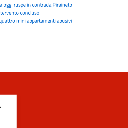
da oggi ruspe in contrada Piraineto
intervento concluso
i quattro mini appartamenti abusivi
?