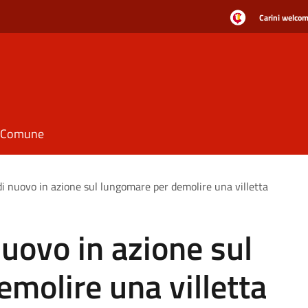
Carini welcome
il Comune
di nuovo in azione sul lungomare per demolire una villetta
nuovo in azione sul
molire una villetta