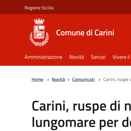
Salta al contenuto principale
Regione Sicilia
Comune di Carini
Amministrazione
Novità
Servizi
Vivere 
Home
>
Novità
>
Comunicati
>
Carini, ruspe 
Carini, ruspe di 
lungomare per de