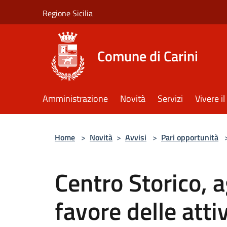
Salta al contenuto principale
Regione Sicilia
Comune di Carini
Amministrazione
Novità
Servizi
Vivere 
Home
>
Novità
>
Avvisi
>
Pari opportunità
Centro Storico, 
favore delle atti