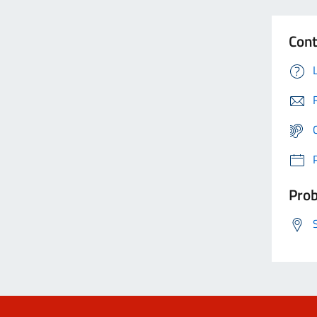
Cont
Prob