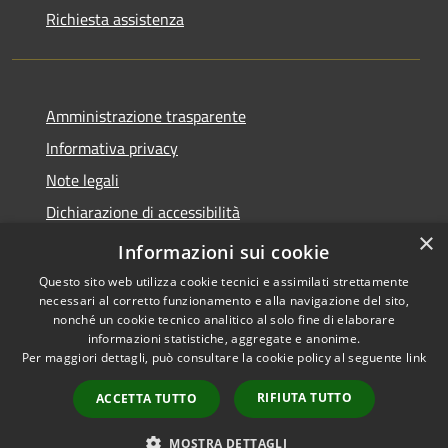
Richiesta assistenza
Amministrazione trasparente
Informativa privacy
Note legali
Dichiarazione di accessibilità
×
Privacy e protezione dei dati
Informazioni sui cookie
Questo sito web utilizza cookie tecnici e assimilati strettamente
necessari al corretto funzionamento e alla navigazione del sito,
nonché un cookie tecnico analitico al solo fine di elaborare
informazioni statistiche, aggregate e anonime.
RSS
Copyright © 2026 • Comune di
Per maggiori dettagli, può consultare la cookie policy al seguente
link
Accessibilità
Carini • Powered by
Privacy
Municipium
Accesso
•
RIFIUTA TUTTO
ACCETTA TUTTO
Cookie
redazione
Mappa del sito
MOSTRA DETTAGLI