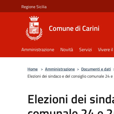
Salta al contenuto principale
Regione Sicilia
Comune di Carini
Amministrazione
Novità
Servizi
Vivere 
Home
>
Amministrazione
>
Documenti e dati
Elezioni dei sindaco e del consiglio comunale 24 e
Elezioni dei sind
comunale 24 e 2