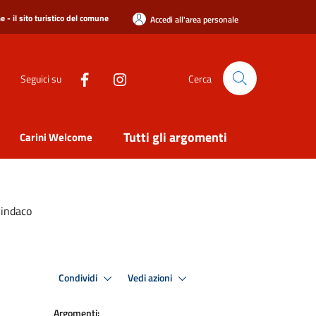
 - il sito turistico del comune
Accedi all'area personale
Seguici su
Cerca
Tutti gli argomenti
Carini Welcome
Sindaco
Condividi
Vedi azioni
Argomenti: