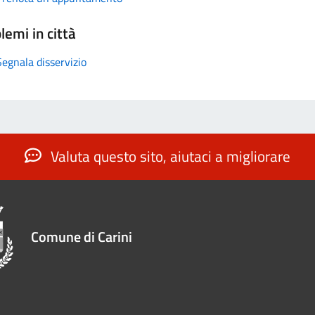
lemi in città
Segnala disservizio
Valuta questo sito, aiutaci a migliorare
Comune di Carini