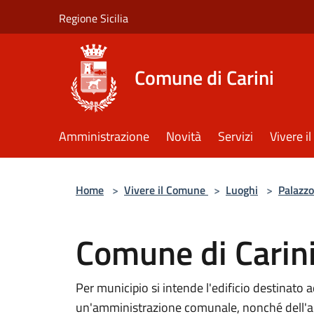
Salta al contenuto principale
Regione Sicilia
Comune di Carini
Amministrazione
Novità
Servizi
Vivere 
Home
>
Vivere il Comune
>
Luoghi
>
Palazzo
Comune di Carin
Per municipio si intende l'edificio destinato ad
un'amministrazione comunale, nonché dell'aul