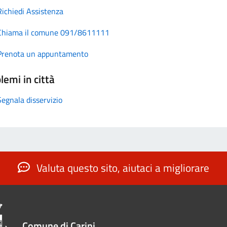
Richiedi Assistenza
Chiama il comune 091/8611111
Prenota un appuntamento
lemi in città
Segnala disservizio
Valuta questo sito, aiutaci a migliorare
Comune di Carini