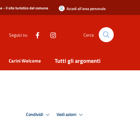
 - il sito turistico del comune
Accedi all'area personale
Seguici su
Cerca
Tutti gli argomenti
Carini Welcome
Condividi
Vedi azioni