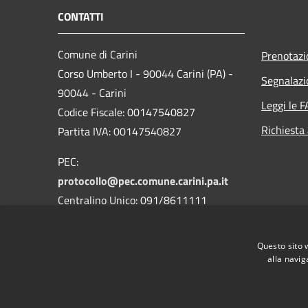
CONTATTI
Comune di Carini
Prenotaz
Corso Umberto I - 90044 Carini (PA) -
Segnalazi
90044 - Carini
Leggi le 
Codice Fiscale: 00147540827
Richiesta
Partita IVA: 00147540827
PEC:
protocollo@pec.comune.carini.pa.it
Centralino Unico: 091/8611111
Codice Univoco Uffici
Questo sito 
Codice IPA: c_b780
alla navig