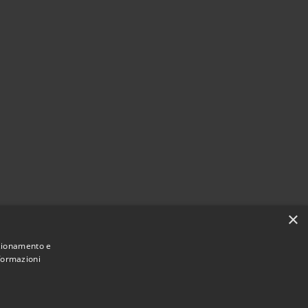
×
nzionamento e
nformazioni