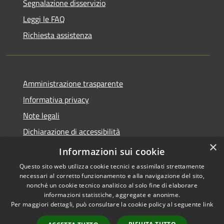
Segnalazione disservizio
Leggi le FAQ
Richiesta assistenza
Amministrazione trasparente
Informativa privacy
Note legali
Dichiarazione di accessibilità
×
Privacy e protezione dei dati
Informazioni sui cookie
Questo sito web utilizza cookie tecnici e assimilati strettamente
necessari al corretto funzionamento e alla navigazione del sito,
nonché un cookie tecnico analitico al solo fine di elaborare
informazioni statistiche, aggregate e anonime.
RSS
Copyright © 2026 • Comune di
Per maggiori dettagli, può consultare la cookie policy al seguente
link
Accessibilità
Carini • Powered by
Privacy
Municipium
Accesso
•