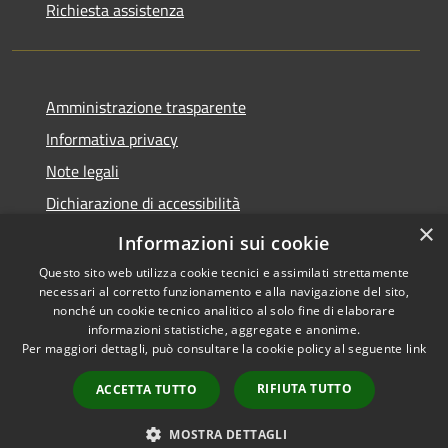
Richiesta assistenza
Amministrazione trasparente
Informativa privacy
Note legali
Dichiarazione di accessibilità
×
Privacy e protezione dei dati
Informazioni sui cookie
Questo sito web utilizza cookie tecnici e assimilati strettamente
necessari al corretto funzionamento e alla navigazione del sito,
nonché un cookie tecnico analitico al solo fine di elaborare
informazioni statistiche, aggregate e anonime.
RSS
Copyright © 2026 • Comune di
Per maggiori dettagli, può consultare la cookie policy al seguente
link
Accessibilità
Carini • Powered by
Privacy
Municipium
Accesso
•
RIFIUTA TUTTO
ACCETTA TUTTO
Cookie
redazione
Mappa del sito
MOSTRA DETTAGLI