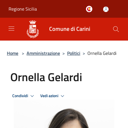
Salta al contenuto principale
Regione Sicilia
Comune di Carini
Home
>
Amministrazione
>
Politici
>
Ornella Gelardi
Ornella Gelardi
Condividi
Vedi azioni