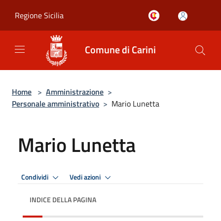
Salta al contenuto principale
Regione Sicilia
Comune di Carini
Home
>
Amministrazione
>
Personale amministrativo
>
Mario Lunetta
Mario Lunetta
Condividi
Vedi azioni
INDICE DELLA PAGINA