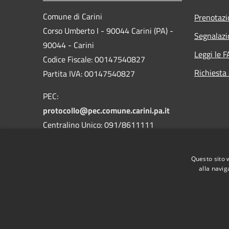
Comune di Carini
Prenotaz
Corso Umberto I - 90044 Carini (PA) -
Segnalazi
90044 - Carini
Leggi le 
Codice Fiscale: 00147540827
Richiesta
Partita IVA: 00147540827
PEC:
protocollo@pec.comune.carini.pa.it
Centralino Unico: 091/8611111
Codice Univoco Uffici
Questo sito 
Codice IPA: c_b780
alla navig