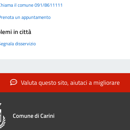
Chiama il comune 091/8611111
Prenota un appuntamento
lemi in città
Segnala disservizio
Valuta questo sito, aiutaci a migliorare
Comune di Carini