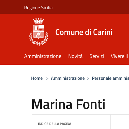
Salta al contenuto principale
Regione Sicilia
Comune di Carini
Amministrazione
Novità
Servizi
Vivere 
Home
>
Amministrazione
>
Personale amminis
Marina Fonti
INDICE DELLA PAGINA