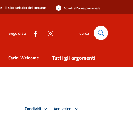
 - il sito turistico del comune
Accedi all'area personale
Seguici su
Cerca
Tutti gli argomenti
Carini Welcome
Condividi
Vedi azioni