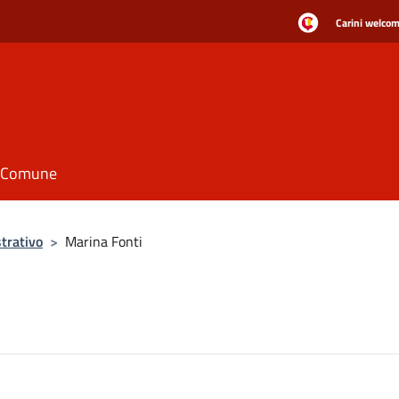
Carini welcome
il Comune
trativo
>
Marina Fonti