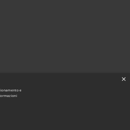
×
nzionamento e
nformazioni