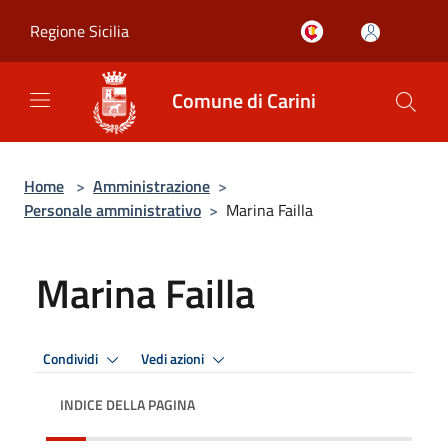
Salta al contenuto principale
Regione Sicilia
Comune di Carini
Home
>
Amministrazione
>
Personale amministrativo
>
Marina Failla
Marina Failla
Condividi
Vedi azioni
INDICE DELLA PAGINA