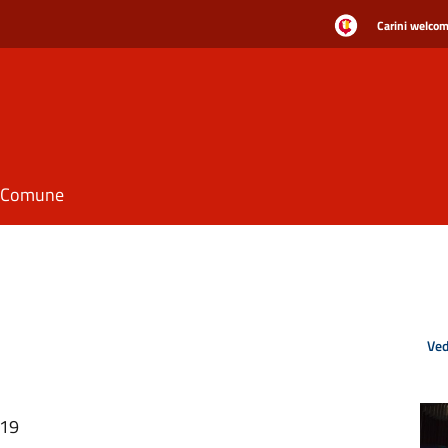
Carini welcome
il Comune
Ved
:19