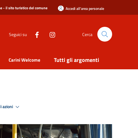
 - il sito turistico del comune
Accedi all'area personale
Seguici su
Cerca
Tutti gli argomenti
Carini Welcome
i azioni