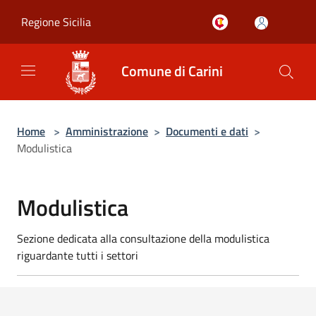
Salta al contenuto principale
Regione Sicilia
Comune di Carini
Home
>
Amministrazione
>
Documenti e dati
>
Modulistica
Modulistica
Sezione dedicata alla consultazione della modulistica
riguardante tutti i settori