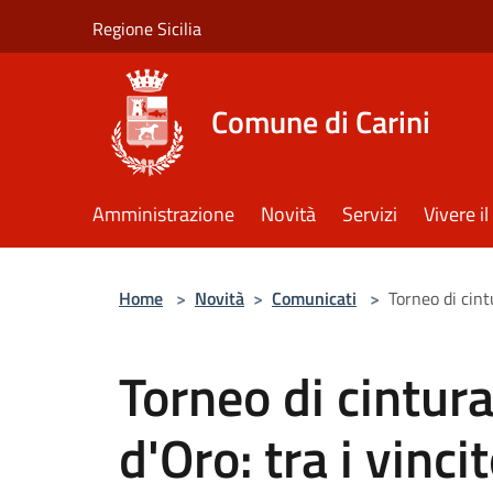
Salta al contenuto principale
Regione Sicilia
Comune di Carini
Amministrazione
Novità
Servizi
Vivere 
Home
>
Novità
>
Comunicati
>
Torneo di cintu
Torneo di cintura
d'Oro: tra i vinci