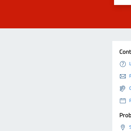
Cont
Prob