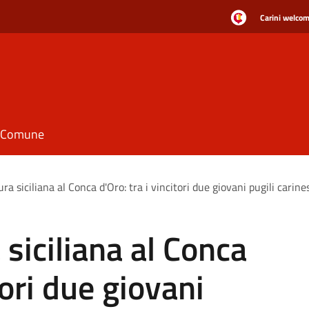
Carini welcome
il Comune
ra siciliana al Conca d'Oro: tra i vincitori due giovani pugili carine
 siciliana al Conca
tori due giovani