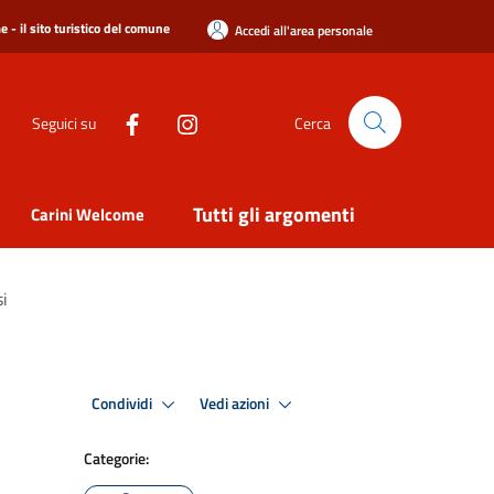
 - il sito turistico del comune
Accedi all'area personale
Seguici su
Cerca
Tutti gli argomenti
Carini Welcome
si
Condividi
Vedi azioni
Categorie: