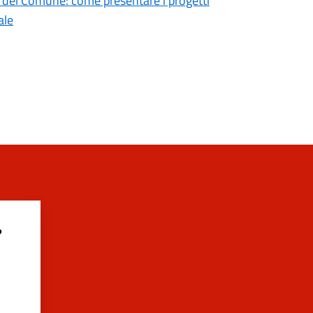
o del Comune: come presentare i progetti
ale
?