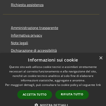
Richiesta assistenza
Amministrazione trasparente
Informativa privacy
Note legali
Dichiarazione di accessibilità
×
Privacy e protezione dei dati
Informazioni sui cookie
Questo sito web utilizza cookie tecnici e assimilati strettamente
necessari al corretto funzionamento e alla navigazione del sito,
nonché un cookie tecnico analitico al solo fine di elaborare
informazioni statistiche, aggregate e anonime.
RSS
Copyright © 2026 • Comune di
Per maggiori dettagli, può consultare la cookie policy al seguente
link
Accessibilità
Carini • Powered by
Privacy
Municipium
Accesso
•
RIFIUTA TUTTO
ACCETTA TUTTO
Cookie
redazione
Mappa del sito
MOSTRA DETTAGLI