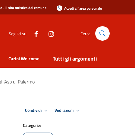
 - il sito turistico del comune
Accedi all'area personale
Seguici su
Cerca
Tutti gli argomenti
Carini Welcome
ell'Asp di Palermo
Condividi
Vedi azioni
Categorie: