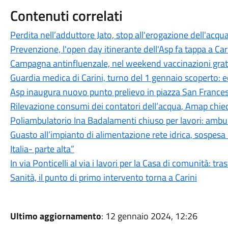
Contenuti correlati
Perdita nell’adduttore Jato, stop all'erogazione dell'acqua
Prevenzione, l'open day itinerante dell'Asp fa tappa a Car
Campagna antinfluenzale, nel weekend vaccinazioni gratu
Guardia medica di Carini, turno del 1 gennaio scoperto: ec
Asp inaugura nuovo punto prelievo in piazza San Francesc
Rilevazione consumi dei contatori dell’acqua, Amap chie
Poliambulatorio Ina Badalamenti chiuso per lavori: ambula
Guasto all’impianto di alimentazione rete idrica, sospesa 
Italia- parte alta”
In via Ponticelli al via i lavori per la Casa di comunità: tras
Sanità, il punto di primo intervento torna a Carini
Ultimo aggiornamento
: 12 gennaio 2024, 12:26