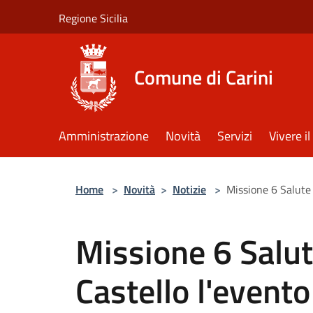
Salta al contenuto principale
Regione Sicilia
Comune di Carini
Amministrazione
Novità
Servizi
Vivere 
Home
>
Novità
>
Notizie
>
Missione 6 Salute 
Missione 6 Salute
Castello l'evento