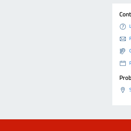
Cont
Prob