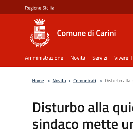
Salta al contenuto principale
Regione Sicilia
Comune di Carini
Amministrazione
Novità
Servizi
Vivere 
Home
>
Novità
>
Comunicati
>
Disturbo alla 
Disturbo alla qui
sindaco mette un