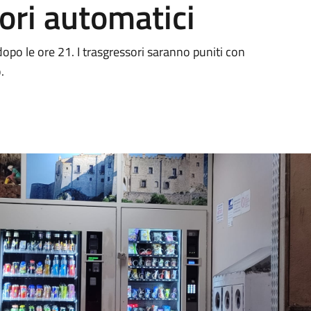
tori automatici
opo le ore 21. I trasgressori saranno puniti con
o.