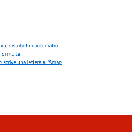
mite distributori automatici
o di multe
co scrive una lettera all'Amap