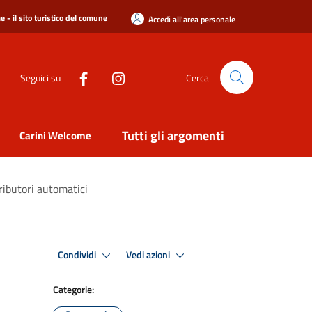
 - il sito turistico del comune
Accedi all'area personale
Seguici su
Cerca
Tutti gli argomenti
Carini Welcome
tributori automatici
Condividi
Vedi azioni
Categorie: