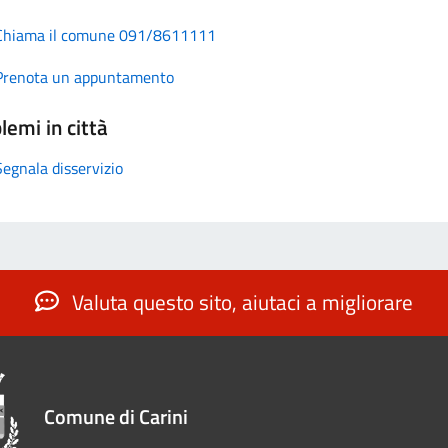
Chiama il comune 091/8611111
Prenota un appuntamento
lemi in città
Segnala disservizio
Valuta questo sito, aiutaci a migliorare
Comune di Carini