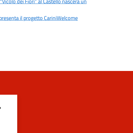
Vicolo dei Fiori” al Castello nascerà un
 presenta il progetto CariniWelcome
?