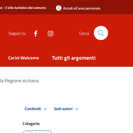
 - il sito turistico del comune
Accedi all'area personale
Seguici su
Cerca
Tutti gli argomenti
Carini Welcome
lla Regione siciliana
Condividi
Vedi azioni
Categorie: