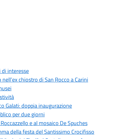
i di interesse
nell’ex chiostro di San Rocco a Carini
 musei
tività
ico Galati: doppia inaugurazione
ubblico per due giorni
del Roccazzello e al mosaico De Spuches
mma della festa del Santissimo Crocifisso