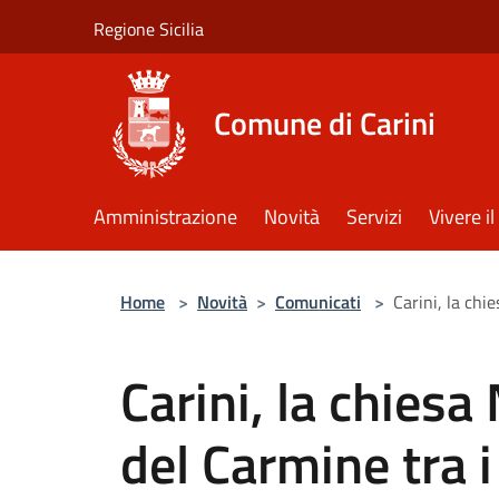
Salta al contenuto principale
Regione Sicilia
Comune di Carini
Amministrazione
Novità
Servizi
Vivere 
Home
>
Novità
>
Comunicati
>
Carini, la chi
Carini, la chies
del Carmine tra i 