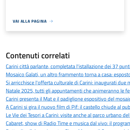
VAI ALLA PAGINA
Contenuti correlati
Carini città parlante, completata l'istallazione dei 37 punt
Mosaico Galati, un altro frammento torna a casa: esposto 
Si arricchisce l'offerta culturale di Carini: inaugurati due
Natale 2025, tutti gli appuntamenti che animeranno le fes
Carini presenta il Mat e il padiglione espositivo del mosa
A Carini si gira il nuovo film di Pif: il castello chiude al p
Le Vie dei Tesori a Carini: visite anche al parco urbano 
Cabaret, show di Radio Time e musica dal vivo: il progra