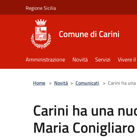
Salta al contenuto principale
Regione Sicilia
Comune di Carini
Amministrazione
Novità
Servizi
Vivere 
Home
>
Novità
>
Comunicati
>
Carini ha una
Carini ha una nu
Maria Conigliar