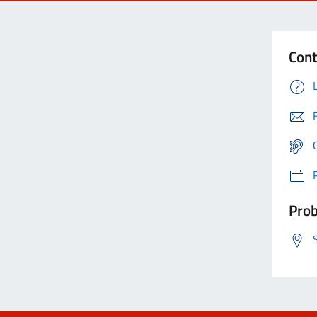
Cont
Prob