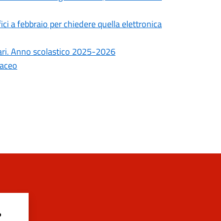
ici a febbraio per chiedere quella elettronica
lari. Anno scolastico 2025-2026
taceo
?