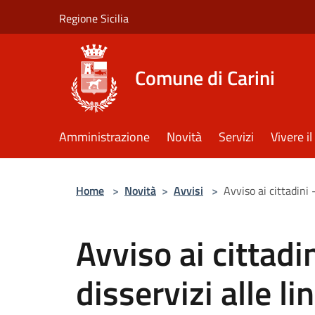
Salta al contenuto principale
Regione Sicilia
Comune di Carini
Amministrazione
Novità
Servizi
Vivere 
Home
>
Novità
>
Avvisi
>
Avviso ai cittadini 
Avviso ai cittadi
disservizi alle li