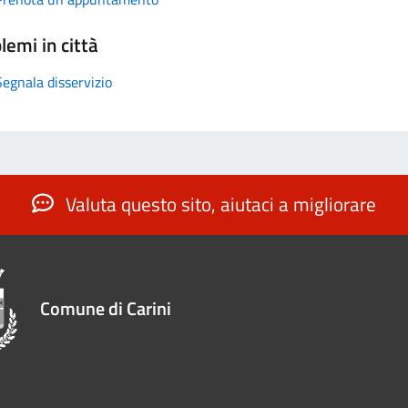
lemi in città
Segnala disservizio
Valuta questo sito, aiutaci a migliorare
Comune di Carini