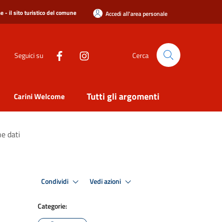
 - il sito turistico del comune
Accedi all'area personale
Seguici su
Cerca
Tutti gli argomenti
Carini Welcome
ne dati
Condividi
Vedi azioni
Categorie: