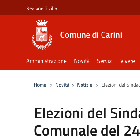
Salta al contenuto principale
Regione Sicilia
Comune di Carini
Amministrazione
Novità
Servizi
Vivere 
Home
>
Novità
>
Notizie
>
Elezioni del Sinda
Elezioni del Sind
Comunale del 24