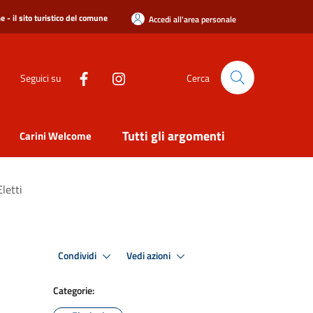
 - il sito turistico del comune
Accedi all'area personale
Seguici su
Cerca
Tutti gli argomenti
Carini Welcome
letti
Condividi
Vedi azioni
Categorie: