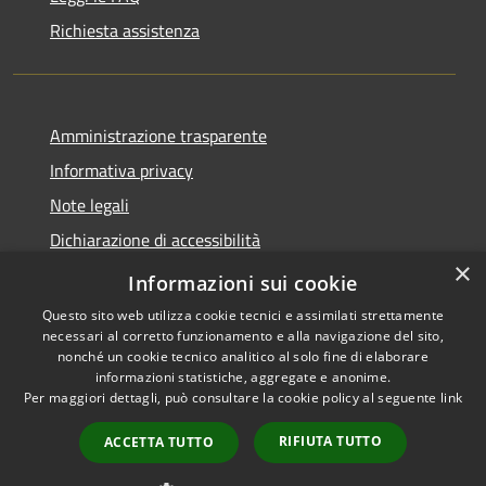
Richiesta assistenza
Amministrazione trasparente
Informativa privacy
Note legali
Dichiarazione di accessibilità
×
Privacy e protezione dei dati
Informazioni sui cookie
Questo sito web utilizza cookie tecnici e assimilati strettamente
necessari al corretto funzionamento e alla navigazione del sito,
nonché un cookie tecnico analitico al solo fine di elaborare
informazioni statistiche, aggregate e anonime.
RSS
Copyright © 2026 • Comune di
Per maggiori dettagli, può consultare la cookie policy al seguente
link
Accessibilità
Carini • Powered by
Privacy
Municipium
Accesso
•
RIFIUTA TUTTO
ACCETTA TUTTO
Cookie
redazione