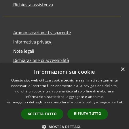
Richiesta assistenza
Amministrazione trasparente
Informativa privacy
Note legali
Dichiarazione di accessibilità
×
Privacy e protezione dei dati
Informazioni sui cookie
Questo sito web utilizza cookie tecnici e assimilati strettamente
necessari al corretto funzionamento e alla navigazione del sito,
nonché un cookie tecnico analitico al solo fine di elaborare
informazioni statistiche, aggregate e anonime.
RSS
Copyright © 2026 • Comune di
Per maggiori dettagli, può consultare la cookie policy al seguente
link
Accessibilità
Carini • Powered by
Privacy
Municipium
Accesso
•
RIFIUTA TUTTO
ACCETTA TUTTO
Cookie
redazione
Mappa del sito
MOSTRA DETTAGLI