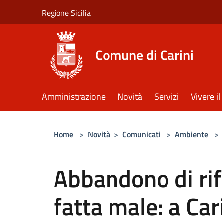
Salta al contenuto principale
Regione Sicilia
Comune di Carini
Amministrazione
Novità
Servizi
Vivere 
Home
>
Novità
>
Comunicati
>
Ambiente
>
Abbandono di rifi
fatta male: a Car