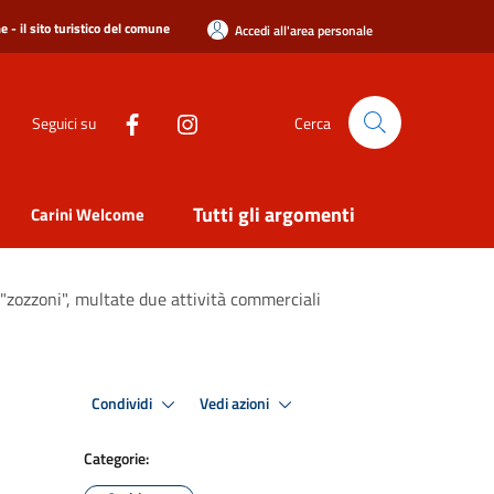
 - il sito turistico del comune
Accedi all'area personale
Seguici su
Cerca
Tutti gli argomenti
Carini Welcome
0 "zozzoni", multate due attività commerciali
Condividi
Vedi azioni
Categorie: