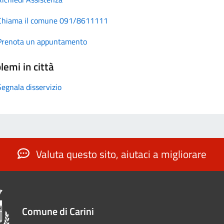
Chiama il comune 091/8611111
Prenota un appuntamento
lemi in città
Segnala disservizio
Valuta questo sito, aiutaci a migliorare
Comune di Carini