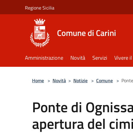
Salta al contenuto principale
Regione Sicilia
Comune di Carini
Amministrazione
Novità
Servizi
Vivere 
Home
>
Novità
>
Notizie
>
Comune
>
Ponte 
Ponte di Ognissan
apertura del cimi