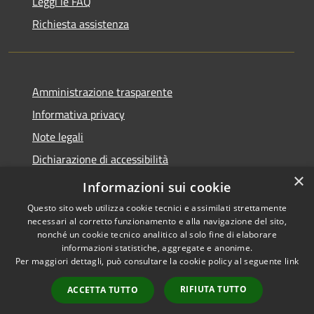
Leggi le FAQ
Richiesta assistenza
Amministrazione trasparente
Informativa privacy
Note legali
Dichiarazione di accessibilità
×
Privacy e protezione dei dati
Informazioni sui cookie
Questo sito web utilizza cookie tecnici e assimilati strettamente
necessari al corretto funzionamento e alla navigazione del sito,
nonché un cookie tecnico analitico al solo fine di elaborare
informazioni statistiche, aggregate e anonime.
RSS
Copyright © 2026 • Comune di
Per maggiori dettagli, può consultare la cookie policy al seguente
link
Accessibilità
Carini • Powered by
Privacy
Municipium
Accesso
•
RIFIUTA TUTTO
ACCETTA TUTTO
Cookie
redazione