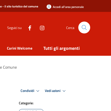
 - il sito turistico del comune
Accedi all'area personale
Seguici su
Cerca
Tutti gli argomenti
Carini Welcome
ap e Comune
Condividi
Vedi azioni
Categorie: