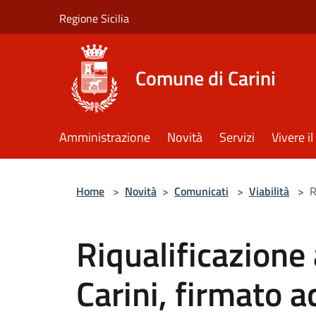
Salta al contenuto principale
Regione Sicilia
Comune di Carini
Amministrazione
Novità
Servizi
Vivere 
Home
>
Novità
>
Comunicati
>
Viabilità
>
R
Riqualificazione 
Carini, firmato a