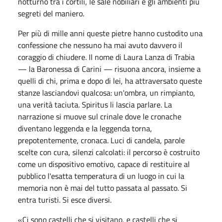
notturno tra i cortili, le sale nobiliari e gli ambienti più
segreti del maniero.
Per più di mille anni queste pietre hanno custodito una
confessione che nessuno ha mai avuto davvero il
coraggio di chiudere. Il nome di Laura Lanza di Trabia
— la Baronessa di Carini — risuona ancora, insieme a
quelli di chi, prima e dopo di lei, ha attraversato queste
stanze lasciandovi qualcosa: un'ombra, un rimpianto,
una verità taciuta. Spiritus li lascia parlare. La
narrazione si muove sul crinale dove le cronache
diventano leggenda e la leggenda torna,
prepotentemente, cronaca. Luci di candela, parole
scelte con cura, silenzi calcolati: il percorso è costruito
come un dispositivo emotivo, capace di restituire al
pubblico l'esatta temperatura di un luogo in cui la
memoria non è mai del tutto passata al passato. Si
entra turisti. Si esce diversi.
«Ci sono castelli che si visitano, e castelli che si