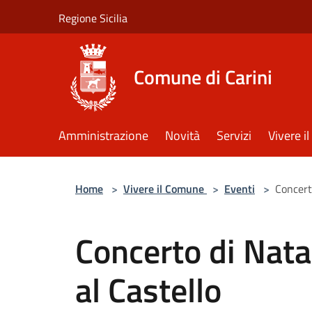
Salta al contenuto principale
Regione Sicilia
Comune di Carini
Amministrazione
Novità
Servizi
Vivere 
Home
>
Vivere il Comune
>
Eventi
>
Concert
Concerto di Nat
al Castello