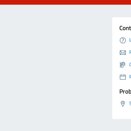
Cont
Prob