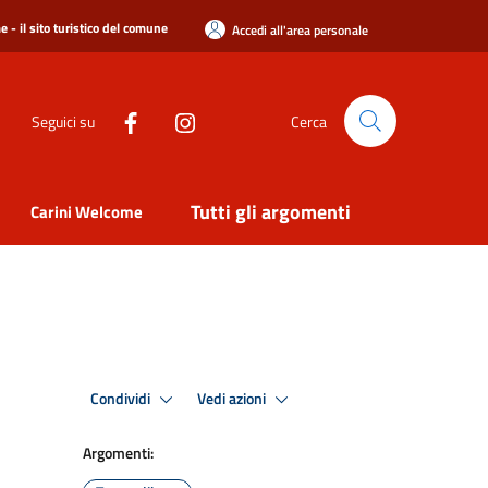
 - il sito turistico del comune
Accedi all'area personale
Seguici su
Cerca
Tutti gli argomenti
Carini Welcome
Condividi
Vedi azioni
Argomenti: