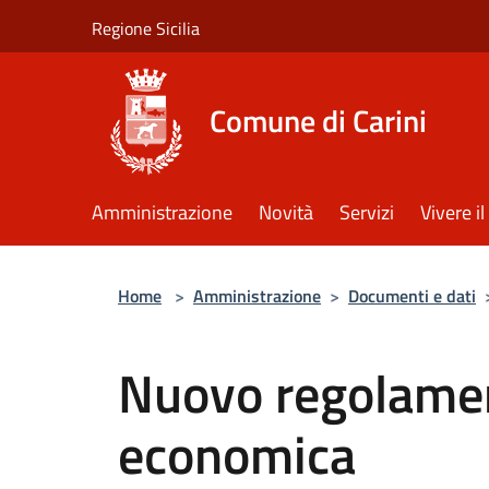
Salta al contenuto principale
Regione Sicilia
Comune di Carini
Amministrazione
Novità
Servizi
Vivere 
Home
>
Amministrazione
>
Documenti e dati
Nuovo regolamen
economica