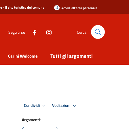
 - il sito turistico del comune
Accedi all'area personale
Seguici su
Cerca
Tutti gli argomenti
Carini Welcome
Condividi
Vedi azioni
Argomenti: