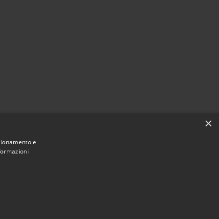
×
nzionamento e
nformazioni
Municipium
Accesso redazione
 di Carini • Powered by
•