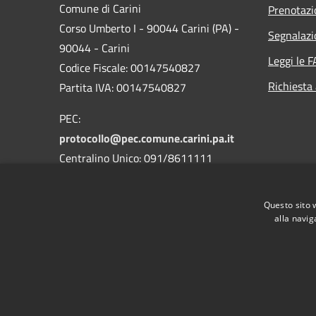
Comune di Carini
Prenotaz
Corso Umberto I - 90044 Carini (PA) -
Segnalazi
90044 - Carini
Leggi le 
Codice Fiscale: 00147540827
Richiesta
Partita IVA: 00147540827
PEC:
protocollo@pec.comune.carini.pa.it
Centralino Unico: 091/8611111
Codice Univoco Uffici
Questo sito 
Codice IPA: c_b780
alla navig
RSS
Accessibilità
Privacy
Cookie
Mappa de